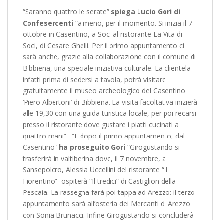
“Saranno quattro le serate”
spiega Lucio Gori di
Confesercenti
“almeno, per il momento. Si inizia il 7
ottobre in Casentino, a Soci al ristorante La Vita di
Soci, di Cesare Ghelli. Per il primo appuntamento ci
sarà anche, grazie alla collaborazione con il comune di
Bibbiena, una speciale iniziativa culturale. La clientela
infatti prima di sedersi a tavola, potrà visitare
gratuitamente il museo archeologico del Casentino
‘Piero Albertoni’ di Bibbiena. La visita facoltativa inizierà
alle 19,30 con una guida turistica locale, per poi recarsi
presso il ristorante dove gustare i piatti cucinati a
quattro mani”. “E dopo il primo appuntamento, dal
Casentino”
ha proseguito Gori
“Girogustando si
trasferirà in valtiberina dove, il 7 novembre, a
Sansepolcro, Alessia Uccellini del ristorante “Il
Fiorentino” ospiterà “Il tredici” di Castiglion della
Pescaia. La rassegna farà poi tappa ad Arezzo: il terzo
appuntamento sarà all’osteria dei Mercanti di Arezzo
con Sonia Brunacci. Infine Girogustando si concluderà