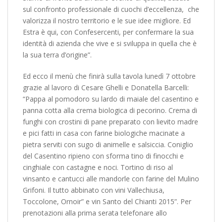
sul confronto professionale di cuochi d’eccellenza, che
valorizza il nostro territorio e le sue idee migliore. Ed
Estra è qui, con Confesercenti, per confermare la sua
identità di azienda che vive e si sviluppa in quella che è
la sua terra d’origine”.
Ed ecco il menù che finirà sulla tavola lunedì 7 ottobre
grazie al lavoro di Cesare Ghelli e Donatella Barcelli:
“Pappa al pomodoro su lardo di maiale del casentino e
panna cotta alla crema biologica di pecorino. Crema di
funghi con crostini di pane preparato con lievito madre
e pici fatti in casa con farine biologiche macinate a
pietra serviti con sugo di animelle e salsiccia. Coniglio
del Casentino ripieno con sforma tino di finocchi e
cinghiale con castagne e noci. Tortino di riso al
vinsanto e cantucci alle mandorle con farine del Mulino
Grifoni. Il tutto abbinato con vini Vallechiusa,
Toccolone, Ornoir” e vin Santo del Chianti 2015”. Per
prenotazioni alla prima serata telefonare allo