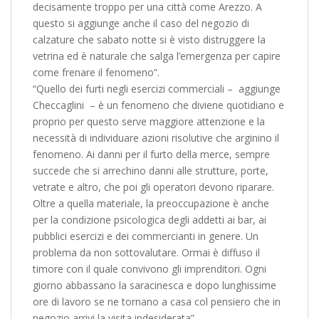
decisamente troppo per una città come Arezzo. A
questo si aggiunge anche il caso del negozio di
calzature che sabato notte si è visto distruggere la
vetrina ed è naturale che salga l’emergenza per capire
come frenare il fenomeno”.
“Quello dei furti negli esercizi commerciali – aggiunge
Checcaglini – è un fenomeno che diviene quotidiano e
proprio per questo serve maggiore attenzione e la
necessità di individuare azioni risolutive che arginino il
fenomeno. Ai danni per il furto della merce, sempre
succede che si arrechino danni alle strutture, porte,
vetrate e altro, che poi gli operatori devono riparare.
Oltre a quella materiale, la preoccupazione è anche
per la condizione psicologica degli addetti ai bar, ai
pubblici esercizi e dei commercianti in genere. Un
problema da non sottovalutare. Ormai è diffuso il
timore con il quale convivono gli imprenditori. Ogni
giorno abbassano la saracinesca e dopo lunghissime
ore di lavoro se ne tornano a casa col pensiero che in
negozio arrivi la visita indesiderata”.