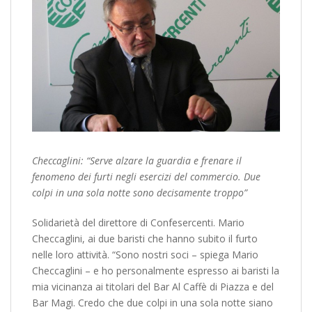
Checcaglini: “Serve alzare la guardia e frenare il
fenomeno dei furti negli esercizi del commercio. Due
colpi in una sola notte sono decisamente troppo”
Solidarietà del direttore di Confesercenti. Mario
Checcaglini, ai due baristi che hanno subito il furto
nelle loro attività. “Sono nostri soci – spiega Mario
Checcaglini – e ho personalmente espresso ai baristi la
mia vicinanza ai titolari del Bar Al Caffè di Piazza e del
Bar Magi. Credo che due colpi in una sola notte siano