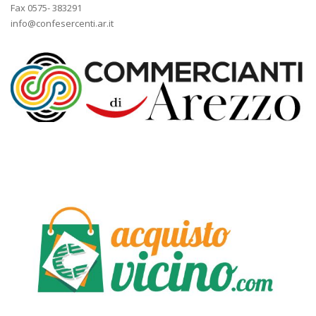
Fax 0575- 383291
info@confesercenti.ar.it