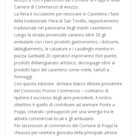
Camera di Commercio di Arezzo.
La fiera è loccasione per rievocare in Casentino i fasti
della tradizionale Fiera di San Torello, lappuntamento
tradizionale nel panorama degli eventi casentinesi.
Lungo la strada provinciale saranno oltre 50 gli
ambulanti con i loro prodotti gastronomici, i dolciumi,
labbigliamento, le calzature e i casalinghi mentre in
piazza Garibaldi 20 operatori esporranno fiori piante,
prodotti dellartigianato artistico, decoupage oltre ai
prodotti tipici del casentino come miele, tartufi e
formaggi.
Con questa edizione  dichiara Marco Alterini presidente
del Consorzio Promo Commercio – contiamo di
ripetere il successo degli anni precedenti. Il nostro
obiettivo è quello di contribuire ad animare Ponte a
Poppi, creando i presupposti per una sinergia tra le
attività commerciali locali e gli ambulanti.
Per lassessore al commercio del Comune di Poppi la
chiusura per unintera giornata della principale arteria