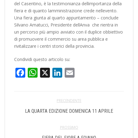
del Casentino, è la testimonianza dellimportanza della
fiera e di quanto lamministrazione crede nellevento.
Una fiera giunta al quarto appuntamento – conclude
Silvano Amatucci, Presidente dellAnva  che rientra in
un percorso più ampio avviato con il duplice obbiettivo
di promuovere il commercio su area pubblica e
rivitalizzare i centri storici della provincia.
Condividi questo articolo su:
Facebook
WhatsApp
X
LinkedIn
Email
PRECENDENTE
LA QUARTA EDIZIONE DOMENICA 11 APRILE
PROSSIMO
FIERA DEL FIORE A FOIANO