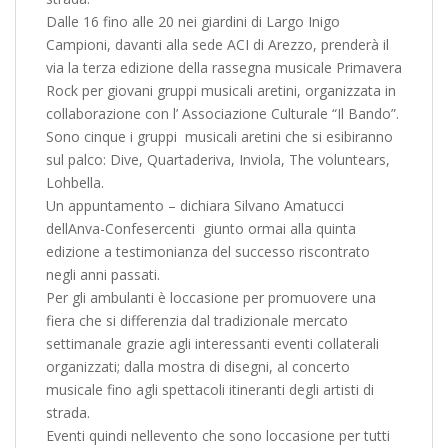
Dalle 16 fino alle 20 nei giardini di Largo Inigo
Campioni, davanti alla sede ACI di Arezzo, prenderà il
via la terza edizione della rassegna musicale Primavera
Rock per giovani gruppi musicali aretini, organizzata in
collaborazione con l’ Associazione Culturale “Il Bando”.
Sono cinque i gruppi musicali aretini che si esibiranno
sul palco: Dive, Quartaderiva, Inviola, The voluntears,
Lohbella.
Un appuntamento – dichiara Silvano Amatucci
dellAnva-Confesercenti  giunto ormai alla quinta
edizione a testimonianza del successo riscontrato
negli anni passati.
Per gli ambulanti è loccasione per promuovere una
fiera che si differenzia dal tradizionale mercato
settimanale grazie agli interessanti eventi collaterali
organizzati; dalla mostra di disegni, al concerto
musicale fino agli spettacoli itineranti degli artisti di
strada.
Eventi quindi nellevento che sono loccasione per tutti