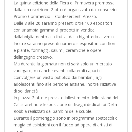
La quinta edizione della Fiera di Primavera promossa
dalla circoscrizione Giotto è organizzata dal consorzio
Promo Commercio – Confesercenti Arezzo.
Dalle 8 alle 20 saranno presenti oltre 100 espositori
con unampia gamma di prodotti in vendita;
dallabbigliamento alla frutta, dalla bigiotteria ai vimini.
Inoltre saranno presenti numerosi espositori con fiori
e piante, formaggi, salumi, ceramiche e opere
dellingegno creativo.
Ma durante la giornata non ci sarà solo un mercato
variegato, ma anche eventi collaterali capaci di
coinvolgere un vasto pubblico dai bambini, agli
adolescenti fino alle persone anziane. Inoltre iniziative
di solidarietà.
In piazza Giotto è previsto lallestimento dello stand del
Calcit aretino e lesposizione di disegni dedicati ai Della
Robbia realizzati dai bambini delle scuole.
Durante il pomeriggio sono in programma spettacoli di
magia ed esibizioni con il fuoco ad opera di artisti di
strada.