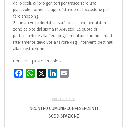
dai piccoli, ai loro genitori per trascorrere una
piacevole domenica approfittando delloccasione per
fare shopping.
E questa volta liniziativa sarà loccasione per aiutare le
zone colpite dal sisma in Abruzzo. Le quote di
partecipazione alla fiera degli ambulanti saranno infatti
interamente devolute a favore degli interventi destinati
alla ricostruzione.
Condividi questo articolo su:
Facebook
WhatsApp
X
LinkedIn
Email
PRECENDENTE
INCONTRO COMUNE-CONFESERCENTI:
SODDISFAZIONE