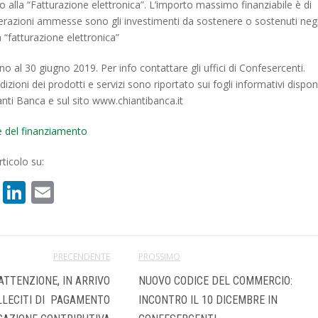
o alla “Fatturazione elettronica”. L’importo massimo finanziabile è di
erazioni ammesse sono gli investimenti da sostenere o sostenuti negl
a “fatturazione elettronica”
fino al 30 giugno 2019. Per info contattare gli uffici di Confesercenti.
izioni dei prodotti e servizi sono riportato sui fogli informativi disponi
hianti Banca e sul sito www.chiantibanca.it
e del finanziamento
ticolo su:
book
atsApp
X
LinkedIn
Email
PRECENDENTE
PROSSIMO
 ATTENZIONE, IN ARRIVO
NUOVO CODICE DEL COMMERCIO:
LLECITI DI PAGAMENTO
INCONTRO IL 10 DICEMBRE IN