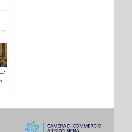
ULLA
I
HT