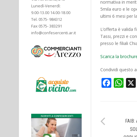
normativa in merit
Lunedì-Venerdì:
5mila euro e le op
9.00-13.00 14.00-18.00
ultimi 6 mesi per l
Tel. 0575- 984312
Fax 0575- 383291
L’offerta è valida 
info@confesercenti.ar.it
Tassi, prezzi e cond
presso le filiali C
Scarica la brochur
Condividi questo ar
Face
Wh
FAIB:
SO