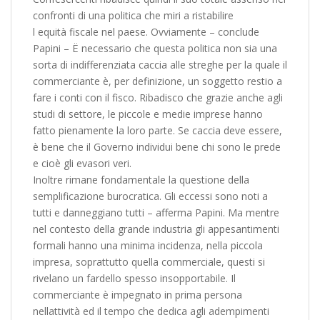
confronti di una politica che miri a ristabilire
l equità fiscale nel paese. Ovviamente – conclude
Papini – Ë necessario che questa politica non sia una
sorta di indifferenziata caccia alle streghe per la quale il
commerciante è, per definizione, un soggetto restio a
fare i conti con il fisco. Ribadisco che grazie anche agli
studi di settore, le piccole e medie imprese hanno
fatto pienamente la loro parte. Se caccia deve essere,
è bene che il Governo individui bene chi sono le prede
e cioè gli evasori veri.
Inoltre rimane fondamentale la questione della
semplificazione burocratica. Gli eccessi sono noti a
tutti e danneggiano tutti – afferma Papini. Ma mentre
nel contesto della grande industria gli appesantimenti
formali hanno una minima incidenza, nella piccola
impresa, soprattutto quella commerciale, questi si
rivelano un fardello spesso insopportabile. Il
commerciante è impegnato in prima persona
nellattività ed il tempo che dedica agli adempimenti