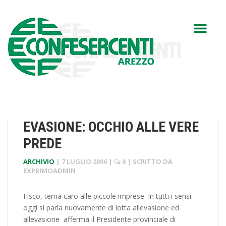
EVASIONE: OCCHIO ALLE VERE
PREDE
ARCHIVIO
|
7 LUGLIO 2006
|
0
| SCRITTO DA
EXPRIMOADMIN
Fisco, tema caro alle piccole imprese. In tutti i sensi.
oggi si parla nuovamente di lotta allevasione ed
allevasione  afferma il Presidente provinciale di