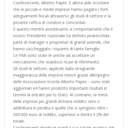
Confesercenti, Alberto Papini. E allora utile ricordare
che le piccole e medie imprese hanno pagato i forti
adeguamenti fiscali attraverso gli studi di settore e la
pesante raffica di condoni e concordati.
E questo mentre assistevamo a comportamenti che il
nostro Presidente nazionale ha definito pirateschida
parte di manager e proprietari di grandi aziende, che
hanno saccheggiato i risparmi di tante famiglie.
Le PMI sono state le uniche ad accettare un
meccanismo che stabilisce ricavi di riferimento.
Gli studi di settore, applicati dalla stragrande
maggioranza delle imprese minori grazie allimpegno
delle Associazioni ricorda Alberto Papini – sono stati
aggiornati ed hanno prodotto importanti risultati in
termini di entrate per lo Stato. Al contrario, la metà
delle imprese più grandi dichiara reddito zero o
addirittura in perdita e quelle che si spingono oltre i
500.000 euro di reddito, superano a stento il 2% del
totale.
Confesercenti ribadisce quindi il suo totale assenso nei