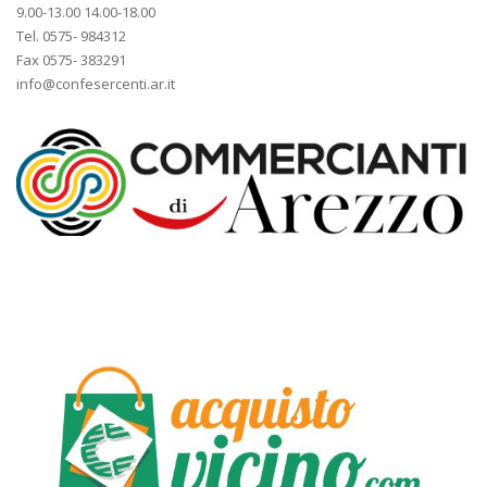
9.00-13.00 14.00-18.00
Tel. 0575- 984312
Fax 0575- 383291
info@confesercenti.ar.it