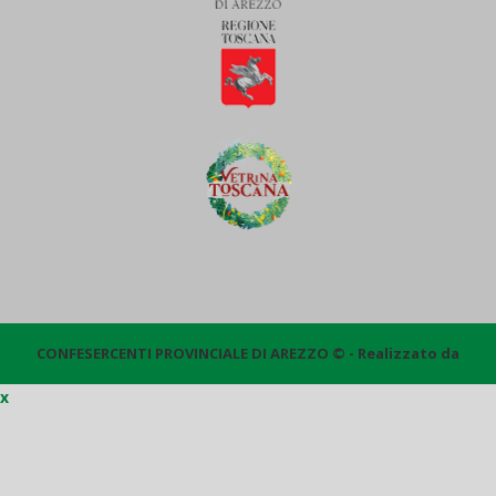
CONFESERCENTI PROVINCIALE DI AREZZO © - Realizzato da
x
Quantico