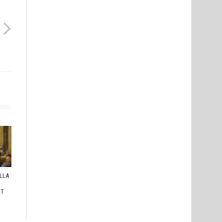
ULLA
I
HT