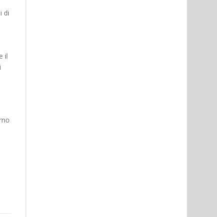
 di
 il
i
urno