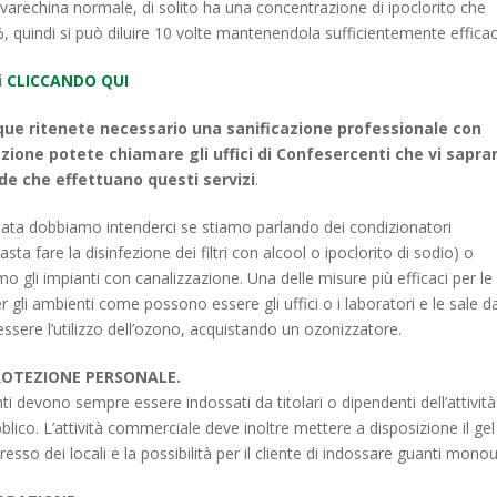
 varechina normale, di solito ha una concentrazione di ipoclorito che
 3%, quindi si può diluire 10 volte mantenendola sufficientemente efficac
i
CLICCANDO QUI
ue ritenete necessario una sanificazione professionale con
cazione potete chiamare gli uffici di Confesercenti che vi sapr
nde che effettuano questi servizi
.
onata dobbiamo intenderci se stiamo parlando dei condizionatori
asta fare la disinfezione dei filtri con alcool o ipoclorito di sodio) o
o gli impianti con canalizzazione. Una delle misure più efficaci per le
r gli ambienti come possono essere gli uffici o i laboratori e le sale d
ssere l’utilizzo dell’ozono, acquistando un ozonizzatore.
PROTEZIONE PERSONALE.
i devono sempre essere indossati da titolari o dipendenti dell’attività
blico. L’attività commerciale deve inoltre mettere a disposizione il gel
gresso dei locali e la possibilità per il cliente di indossare guanti mono