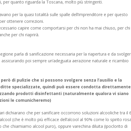
ni, per quanto riguarda la Toscana, molto più stringenti.
avano per la quasi totalità sulle spalle dell’imprenditore e per questo
er ottenere correzioni.
ecessario capire come comportarsi per chi non ha mai chiuso, per chi
nche per chi riaprirà.
Regione parla di sanificazione necessaria per la riapertura e da svolge
o assicurando poi sempre un’adeguata aerazione naturale e ricambio
però di pulizie che si possono svolgere senza l’ausilio e la
i ditte specializzate, quindi può essere condotta direttamente
lizzando prodotti disinfettanti (naturalmente qualora vi siano
azioni le comunicheremo)
ari dichiarano che per sanificare occorrono soluzioni alcooliche tra il 
alcool (che è molto più efficace dell’alcool al 90% come lo spirito ros
o che chiamiamo alcool puro), oppure varechina diluita (ipoclorito di