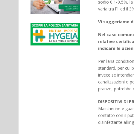
sodio 0,1-0,5%, la
varia tra l’1 ed il
Vi suggeriamo d
Nel caso comunq
relative certifi
indicare le azie
Per l’aria condizi
standard, per cui b
invece se intendiam
canalizzazioni o pe
pranzo, potrebbe e
DISPOSITIVI DI 
Mascherine e guant
contatto con il pub
disinfettante all’in