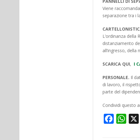
PANNELLI DI SEP
Viene raccomandato
separazione tra i l
CARTELLONISTIC
L’ordinanza della 
distanziamento dei c
all’ingresso, della
SCARICA QUI
,
I 
PERSONALE.
Il da
di lavoro, il rispe
parte del dipenden
Condividi questo ar
Face
Wh