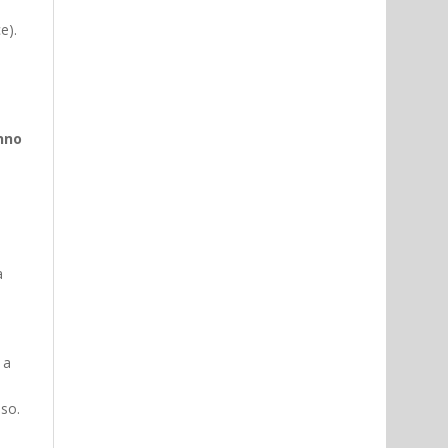
e).
anno
a
 a
uso.