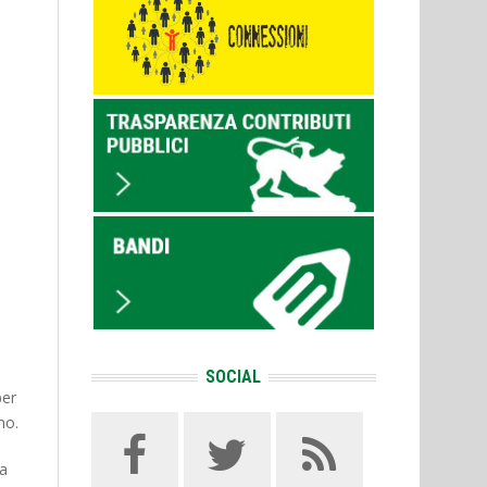
SOCIAL
per
no.
na