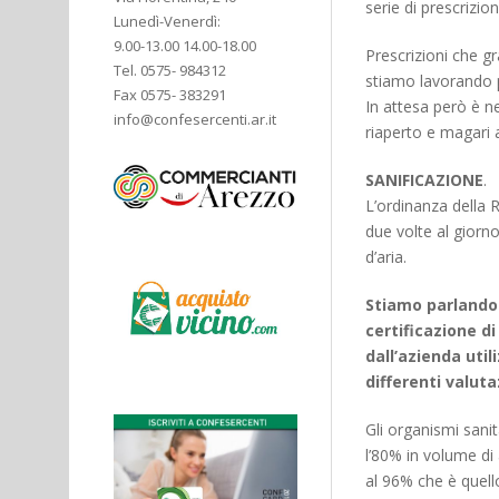
serie di prescrizio
Lunedì-Venerdì:
9.00-13.00 14.00-18.00
Prescrizioni che gr
Tel. 0575- 984312
stiamo lavorando p
Fax 0575- 383291
In attesa però è n
info@confesercenti.ar.it
riaperto e magari a
SANIFICAZIONE
.
L’ordinanza della 
due volte al giorn
d’aria.
Stiamo parlando 
certificazione d
dall’azienda uti
differenti valut
Gli organismi sanit
l’80% in volume di 
al 96% che è quell