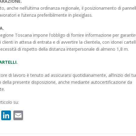
ARAZIONE.
, anche nell’ultima ordinanza regionale, il posizionamento di pannelli
avoratori e l’utenza preferibilmente in plexiglass.
A.
Regione Toscana impone l’obbligo di fornire informazione per garantire
lienti in attesa di entrata e di avvertire la clientela, con idonei cartell
 necessità di rispetto della distanza interpersonale di almeno 1,8 m.
CARTELLI
.
tore di lavoro è tenuto ad assicurarsi quotidianamente, all’inizio del t
tto della presente disposizione, anche mediante autocertificazione da
te.
ticolo su:
book
atsApp
X
LinkedIn
Email