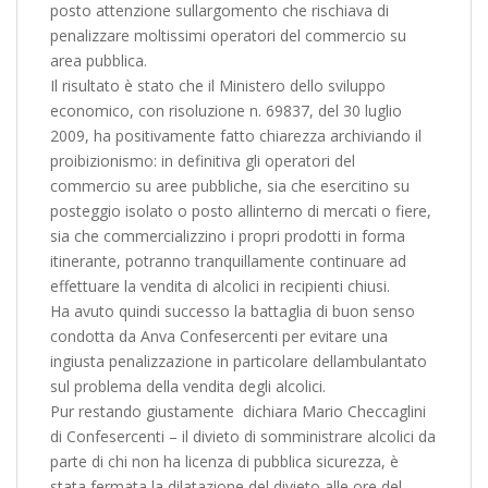
posto attenzione sullargomento che rischiava di
penalizzare moltissimi operatori del commercio su
area pubblica.
Il risultato è stato che il Ministero dello sviluppo
economico, con risoluzione n. 69837, del 30 luglio
2009, ha positivamente fatto chiarezza archiviando il
proibizionismo: in definitiva gli operatori del
commercio su aree pubbliche, sia che esercitino su
posteggio isolato o posto allinterno di mercati o fiere,
sia che commercializzino i propri prodotti in forma
itinerante, potranno tranquillamente continuare ad
effettuare la vendita di alcolici in recipienti chiusi.
Ha avuto quindi successo la battaglia di buon senso
condotta da Anva Confesercenti per evitare una
ingiusta penalizzazione in particolare dellambulantato
sul problema della vendita degli alcolici.
Pur restando giustamente  dichiara Mario Checcaglini
di Confesercenti – il divieto di somministrare alcolici da
parte di chi non ha licenza di pubblica sicurezza, è
stata fermata la dilatazione del divieto alle ore del