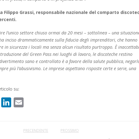
a Filippo Grassi, responsabile nazionale del comparto discote
ercenti.
rtire l’unico settore chiuso ormai da 20 mesi – sottolinea – una situazion
 ha inciso drammaticamente sulla fiducia degli imprenditori, che hanno
re in sicurezza i locali ma senza alcun risultato purtroppo. È inaccettab
ntroduzione del Green Pass nei luoghi di lavoro, le discoteche restino
ivertimento sano e controllato è a favore della salute pubblica, negarl
mpre più l’abusivismo. Le imprese aspettano risposte certe e serie, una
ticolo su:
book
atsApp
X
LinkedIn
Email
PRECENDENTE
PROSSIMO