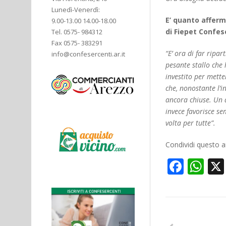
Lunedì-Venerdì:
E’ quanto afferm
9.00-13.00 14.00-18.00
di Fiepet Confes
Tel. 0575- 984312
Fax 0575- 383291
“E’ ora di far ripa
info@confesercenti.ar.it
pesante stallo che
investito per mette
che, nonostante l’i
ancora chiuse. Un d
invece favorisce se
volta per tutte”.
Condividi questo ar
Face
Wh