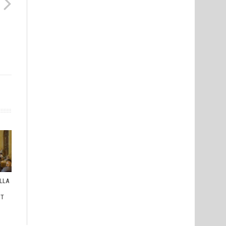
ULLA
I
HT