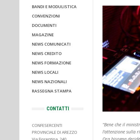
BANDI E MODULISTICA
CONVENZIONI
DOCUMENTI
MAGAZINE
NEWS COMUNICATI
NEWS CREDITO
NEWS FORMAZIONE
NEWS LOCALI
NEWS NAZIONALI
RASSEGNA STAMPA
CONTATTI
“Bene che il minis
CONFESERCENTI
l’attenzione sulla 
PROVINCIALE DI AREZZO
Ora bisogna decider
Via Fiorentina, 240