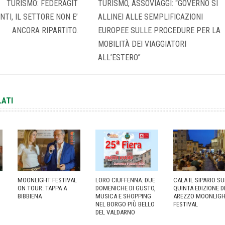
TURISMO: FEDERAGIT
TURISMO, ASSOVIAGGI: “GOVERNO SI
TI, IL SETTORE NON E’
ALLINEI ALLE SEMPLIFICAZIONI
ANCORA RIPARTITO.
EUROPEE SULLE PROCEDURE PER LA
MOBILITÀ DEI VIAGGIATORI
ALL’ESTERO”
LATI
MOONLIGHT FESTIVAL
LORO CIUFFENNA: DUE
CALA IL SIPARIO S
ON TOUR: TAPPA A
DOMENICHE DI GUSTO,
QUINTA EDIZIONE D
BIBBIENA
MUSICA E SHOPPING
AREZZO MOONLIG
NEL BORGO PIÙ BELLO
FESTIVAL
DEL VALDARNO