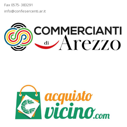
Fax 0575- 383291
info@confesercenti.ar.it