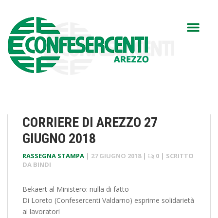
CORRIERE DI AREZZO 27
GIUGNO 2018
RASSEGNA STAMPA
|
27 GIUGNO 2018
|
0
| SCRITTO
DA
BINDI
Bekaert al Ministero: nulla di fatto
Di Loreto (Confesercenti Valdarno) esprime solidarietà
ai lavoratori