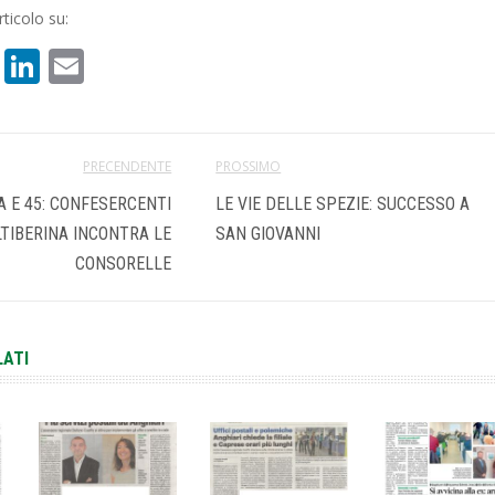
ticolo su:
book
atsApp
X
LinkedIn
Email
PRECENDENTE
PROSSIMO
A E 45: CONFESERCENTI
LE VIE DELLE SPEZIE: SUCCESSO A
TIBERINA INCONTRA LE
SAN GIOVANNI
CONSORELLE
LATI