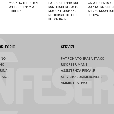
MOONLIGHT FESTIVAL
LORO CIUFFENNA: DUE
CALA IL SIPARIO S
ON TOUR: TAPPA A
DOMENICHE DI GUSTO,
QUINTA EDIZIONE D
BIBBIENA
MUSICA E SHOPPING
AREZZO MOONLIG
NEL BORGO PIÙ BELLO
FESTIVAL
DEL VALDARNO
RRITORIO
SERVIZI
INO
PATRONATO EPASA-ITACO
NO
RISORSE UMANE
RINA
ASSISTENZA FISCALE
HIANA
SERVIZIO COMMERCIALE E
AMMISTRATIVO