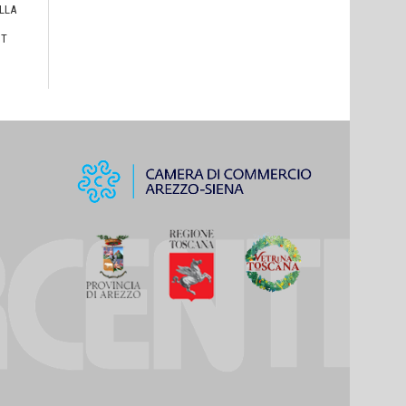
ULLA
I
HT