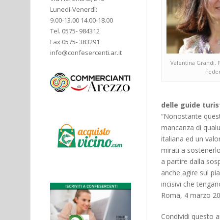
Lunedì-Venerdì:
9.00-13.00 14.00-18.00
Tel. 0575- 984312
Fax 0575- 383291
info@confesercenti.ar.it
Valentina Grandi, 
Feder
delle guide turi
“Nonostante questo
mancanza di qualu
italiana ed un val
mirati a sostenerlo
a partire dalla so
anche agire sul pia
incisivi che tengan
Roma, 4 marzo 2
Condividi questo ar