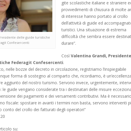
gite scolastiche italiane e straniere e
provvedimenti di chiusura di molte a
di interesse hanno portato al crollo
dell’attività di guide ed accompagnat
turistici. Una situazione di estrema
difficoltà che sembra essere destina
Presidente delle guide turistiche
agit Confesercenti
durare”.
Così
Valentina Grandi, President
stiche Federagit Confesercenti
.
, nelle bozze del decreto in circolazione, registriamo l’inspiegabile
nque forma di sostegno al comparto che, ricordiamo, è un’eccellenz
ore aggiunto del nostro turismo. Servono invece, urgentemente, interv
: le guide vengano considerate tra i destinatari delle misure ecceziona
spensione dei pagamenti e dei versamenti contributivi. Ma è necessari
no fiscale: spostare in avanti i termini non basta, servono interventi p
o conto del crollo dei fatturati degli operatori”
020
ticolo su: