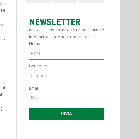
d i
ree
NEWSLETTER
ori
Iscriviti alla nostra newsletter per rimanere
informato/a sulle nostre iniziative.
ta a
Nome
e
Cognome
a
enti
Email
li,
o
iù
INVIA