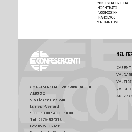
CONFESERCENTI HA
INCONTRATO
L’ASSESSORE
FRANCESCO
MARCANTONI
NEL TE
CASENT
VALDAR
VALTIBE
CONFESERCENTI PROVINCIALE DI
VALDIC
AREZZO
AREZZO
Via Fiorentina 240
Lunedì-Venerdì:
9.00 - 13.00 14.00 - 18.00
Tel. 0575- 984312
Fax 0575- 383291