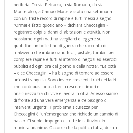
periferia. Da via Petrarca, a via Romana, da via
Montefalco, a Campo Marte è stata una settimana
con un triste record di rapine e furti messi a segno.
“Ormai è fatto quotidiano – dichiara Checcaglini –
registrare colpi ai danni di abitazioni e attività. Non
possiamo ogni mattina svegliarci e leggere sui
quotidiani un bollettino di guerra che racconta di
malviventi che imbracciano fucili, pistole, tombini per
compiere rapine e furti all’interno di negozi ed esercizi
pubblici ad ogni ora del giorno e della notte”. “La città
– dice Checcaglini – ha bisogno di tornare ad essere
un’oasi tranquilla. Sono invece crescenti i raid dei ladri
che contribuiscono a fare crescere i timori e
l’insicurezza tra chi vive e lavora in città. Adesso siamo
di fronte ad una vera emergenza e c’è bisogno di
interventi urgenti”. Il problema sicurezza per
Checcaglini è “un’emergenza che richiede un cambio di
passo. Ci vuole l’impegno di tutte le istituzioni in
maniera unanime. Occorre che la politica tutta, destra