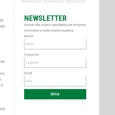
NEWSLETTER
00
Iscriviti alla nostra newsletter per rimanere
ando
informato/a sulle nostre iniziative.
Nome
Cognome
che
oro
Email
e.
10
INVIA
lot