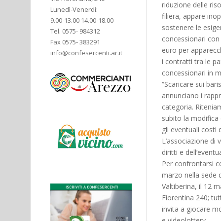
riduzione delle ris
Lunedì-Venerdì:
filiera, appare ino
9.00-13.00 14.00-18.00
sostenere le esigen
Tel. 0575- 984312
concessionari con
Fax 0575- 383291
euro per apparecchi
info@confesercenti.ar.it
i contratti tra le 
concessionari in m
“Scaricare sui baris
annunciano i rappre
categoria. Riteniamo
subito la modifica
gli eventuali costi
L’associazione di v
diritti e dell’even
Per confrontarsi co
marzo nella sede d
Valtiberina, il 12 
Fiorentina 240; tut
invita a giocare m
e videolottery.