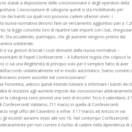
orse statali a disposizione delle concessionarie e degli operatori della
pportuna. L’associazione di categoria quindi si sta mobilitando per
ze dei baristi sui quali non possono cadere ulteriori oneri. I
 la nuova normativa devono fare un versamento aggiuntivo pari a 1.2
o; la legge consente loro di ripartire tale importi con i bar, rinegozi
parti. Sta accadendo, purtroppo, che gli aumenti vengono pretesi dai
aniera unilaterale.
ti e sui gestori di locali i costi derivanti dalla nuova normativa –
sentanti di Fiepet Confesercenti – è l’ulteriore tegola che colpisce la
 ci sia una illegittimità di principio solo per il semplice fatto di aver
 dell’accordo unilateralmente ed in modo automatico. Siamo convinti 
 dovranno essere assorbiti dal concessionario”.
ia Fiorentina, adesso quindi intende tutelare e informare i baristi dei l
tualità di resistere agli aumenti imposti dai concessionari arbitrariament
n la categoria sono previsti una sere di incontri. Ecco il calendario; il 
i Confesercenti Valdarno, l’11 marzo in quella di Confesercenti
marzo negli uffici del Casentino e infine il 17 marzo ad Arezzo in via
ti gli incontri avranno inizio alle ore 16. Nel contempo Confesercenti
oderatamente per non correre il rischio di cadere nella dipendenza di s