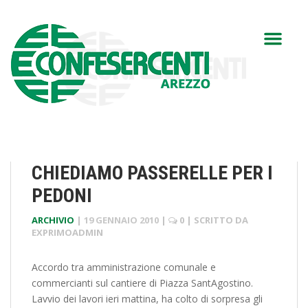
CHIEDIAMO PASSERELLE PER I
PEDONI
ARCHIVIO
|
19 GENNAIO 2010
|
0
| SCRITTO DA
EXPRIMOADMIN
Accordo tra amministrazione comunale e
commercianti sul cantiere di Piazza SantAgostino.
Lavvio dei lavori ieri mattina, ha colto di sorpresa gli