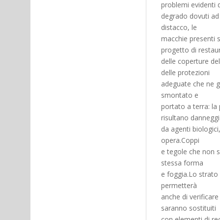
problemi evidenti d
degrado dovuti ad 
distacco, le
macchie presenti s
progetto di restau
delle coperture del
delle protezioni
adeguate che ne ga
smontato e
portato a terra: l
risultano danneggi
da agenti biologic
opera.Coppi
e tegole che non s
stessa forma
e foggia.Lo strat
permetterà
anche di verificare
saranno sostituiti
con elementi di recu