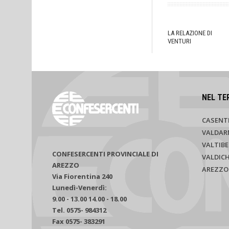
LA RELAZIONE DI
VENTURI
NEL TE
CASENT
VALDAR
VALTIBE
CONFESERCENTI PROVINCIALE DI
VALDIC
AREZZO
AREZZO
Via Fiorentina 240
Lunedì-Venerdì:
9.00 - 13.00 14.00 - 18.00
Tel. 0575- 984312
Fax 0575- 383291