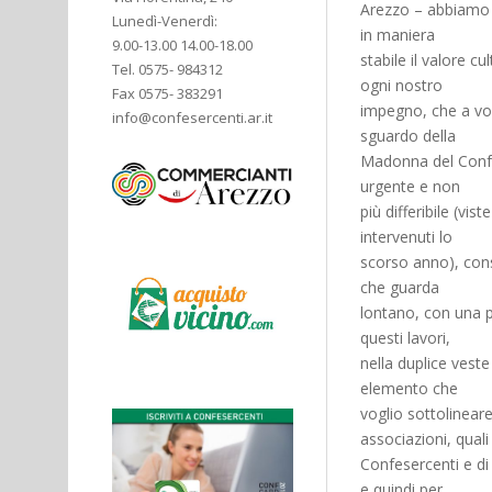
Arezzo – abbiamo s
Lunedì-Venerdì:
in maniera
9.00-13.00 14.00-18.00
stabile il valore c
Tel. 0575- 984312
ogni nostro
Fax 0575- 383291
impegno, che a vol
info@confesercenti.ar.it
sguardo della
Madonna del Confo
urgente e non
più differibile (vi
intervenuti lo
scorso anno), con
che guarda
lontano, con una p
questi lavori,
nella duplice veste
elemento che
voglio sottolineare
associazioni, quali
Confesercenti e di 
e quindi per