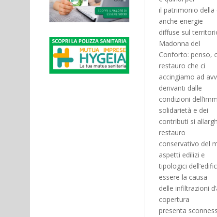
il patrimonio dell
anche energie
diffuse sul territo
Madonna del
Conforto: penso, o
restauro che ci
accingiamo ad avvi
derivanti dalle
condizioni dell’imm
solidarietà e dei
contributi si allarg
restauro
conservativo del ma
aspetti edilizi e
tipologici dell’edi
essere la causa
delle infiltrazioni 
copertura
presenta sconnessio