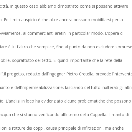
a città. In questo caso abbiamo dimostrato come si possano attivare
rio. Ed il mio auspicio è che altre ancora possano mobilitarsi per la
vviamente, ai commercianti aretini in particolar modo. L’opera di
are è tutt’altro che semplice, fino al punto da non escludere sorpres
obile, soprattutto del tetto. E’ quindi importante che la rete della
hi”.Il progetto, redatto dall’ingegner Pietro Cretella, prevede l’intervent
nto e dell’impermeabilizzazione, lasciando del tutto inalterati gli altri
ficio. L’analisi in loco ha evidenziato alcune problematiche che possono
d’acqua che si stanno verificando all’interno della Cappella. Il manto di
ni e rotture dei coppi, causa principale di infiltrazioni, ma anche