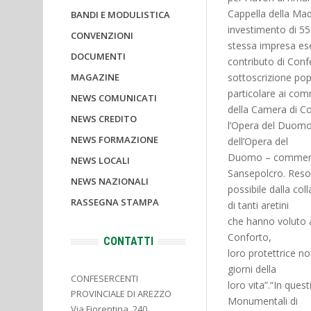
Cappella della Ma
BANDI E MODULISTICA
investimento di 55
CONVENZIONI
stessa impresa esec
DOCUMENTI
contributo di Conf
MAGAZINE
sottoscrizione po
particolare ai com
NEWS COMUNICATI
della Camera di C
NEWS CREDITO
l’Opera del Duomo
NEWS FORMAZIONE
dell’Opera del
Duomo – commenta
NEWS LOCALI
Sansepolcro. Reso
NEWS NAZIONALI
possibile dalla co
RASSEGNA STAMPA
di tanti aretini
che hanno voluto a
Conforto,
CONTATTI
loro protettrice no
giorni della
CONFESERCENTI
loro vita”.“In que
PROVINCIALE DI AREZZO
Monumentali di
Via Fiorentina, 240