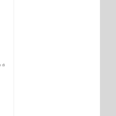
e
o di