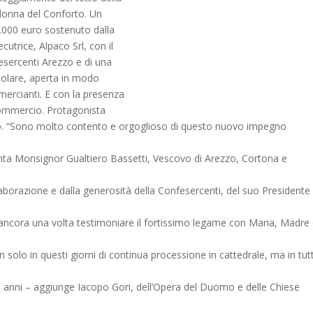
donna del Conforto. Un
.000 euro sostenuto dalla
utrice, Alpaco Srl, con il
esercenti Arezzo e di una
polare, aperta in modo
mercianti. E con la presenza
ommercio. Protagonista
. “Sono molto contento e orgoglioso di questo nuovo impegno
 Monsignor Gualtiero Bassetti, Vescovo di Arezzo, Cortona e
llaborazione e dalla generosità della Confesercenti, del suo Presidente
ncora una volta testimoniare il fortissimo legame con Maria, Madre 
n solo in questi giorni di continua processione in cattedrale, ma in tutti
sti anni – aggiunge Iacopo Gori, dell’Opera del Duomo e delle Chiese