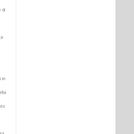
 di
te
 in
ella
sto
ità