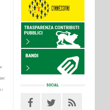
 e
del
SOCIAL
 i