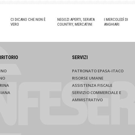
CI DICANO CHE NON È
NEGOZI APERTI, SERATA
I MERCOLEDÌ DI
VERO
COUNTRY, MERCATINI
ANGHIARI
RRITORIO
SERVIZI
INO
PATRONATO EPASA-ITACO
NO
RISORSE UMANE
RINA
ASSISTENZA FISCALE
HIANA
SERVIZIO COMMERCIALE E
AMMISTRATIVO