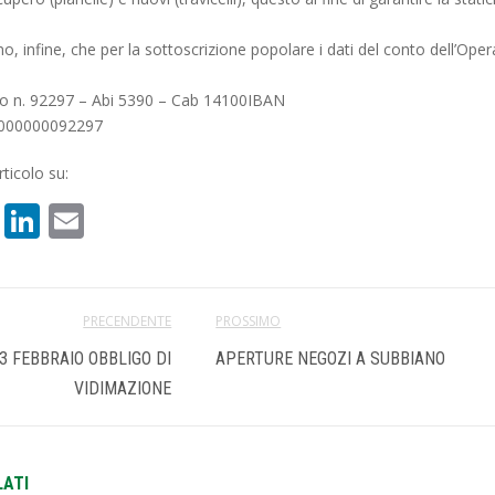
o, infine, che per la sottoscrizione popolare i dati del conto dell’Oper
no n. 92297 – Abi 5390 – Cab 14100IBAN
000000092297
ticolo su:
book
atsApp
X
LinkedIn
Email
PRECENDENTE
PROSSIMO
3 FEBBRAIO OBBLIGO DI
APERTURE NEGOZI A SUBBIANO
VIDIMAZIONE
LATI