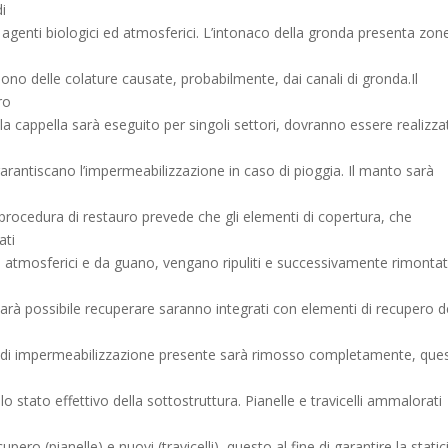
i
agenti biologici ed atmosferici. L’intonaco della gronda presenta zone
ono delle colature causate, probabilmente, dai canali di gronda.Il
ro
la cappella sarà eseguito per singoli settori, dovranno essere realizza
rantiscano l’impermeabilizzazione in caso di pioggia. Il manto sarà
a procedura di restauro prevede che gli elementi di copertura, che
ati
i, atmosferici e da guano, vengano ripuliti e successivamente rimontati
arà possibile recuperare saranno integrati con elementi di recupero d
o di impermeabilizzazione presente sarà rimosso completamente, que
 lo stato effettivo della sottostruttura. Pianelle e travicelli ammalorati
pero (pianelle) e nuovi (travicelli), questo al fine di garantire la static