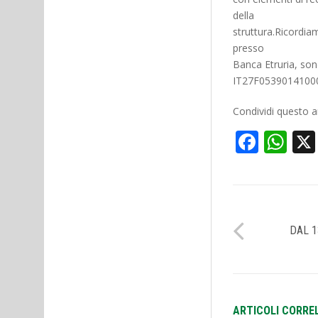
della
struttura.Ricordiam
presso
Banca Etruria, so
IT27F0539014100
Condividi questo ar
Face
Wh
DAL 1
ARTICOLI CORRE