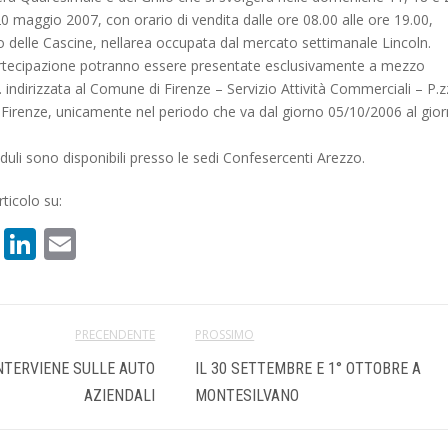
20 maggio 2007, con orario di vendita dalle ore 08.00 alle ore 19.00,
co delle Cascine, nellarea occupata dal mercato settimanale Lincoln.
tecipazione potranno essere presentate esclusivamente a mezzo
indirizzata al Comune di Firenze – Servizio Attività Commerciali – P.
Firenze, unicamente nel periodo che va dal giorno 05/10/2006 al gio
uli sono disponibili presso le sedi Confesercenti Arezzo.
ticolo su:
book
atsApp
X
LinkedIn
Email
PRECENDENTE
PROSSIMO
INTERVIENE SULLE AUTO
IL 30 SETTEMBRE E 1° OTTOBRE A
AZIENDALI
MONTESILVANO