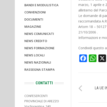
marzo, 1 aprile e 
BANDI E MODULISTICA
allinterno del Par
CONVENZIONI
Le domande di par
DOCUMENTI
raccomandata A.R. 
MAGAZINE
Artom 18 – 50127 
21/10/2006 .
NEWS COMUNICATI
Informazioni e mod
NEWS CREDITO
Condividi questo ar
NEWS FORMAZIONE
NEWS LOCALI
Face
Wh
NEWS NAZIONALI
RASSEGNA STAMPA
CONTATTI
LA UE 
CONFESERCENTI
PROVINCIALE DI AREZZO
Via Fiorentina, 240