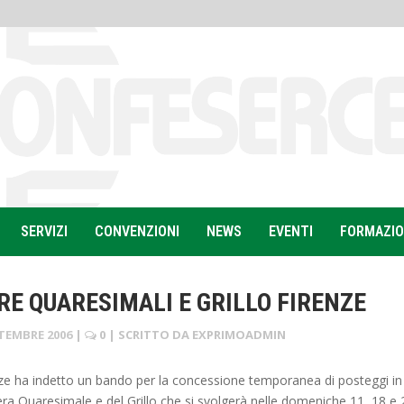
SERVIZI
CONVENZIONI
NEWS
EVENTI
FORMAZI
RE QUARESIMALI E GRILLO FIRENZE
TEMBRE 2006
|
0
| SCRITTO DA
EXPRIMOADMIN
ze ha indetto un bando per la concessione temporanea di posteggi in
era Quaresimale e del Grillo che si svolgerà nelle domeniche 11, 18 e 