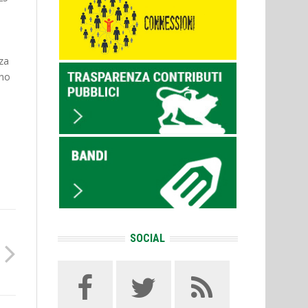
zza
rno
SOCIAL