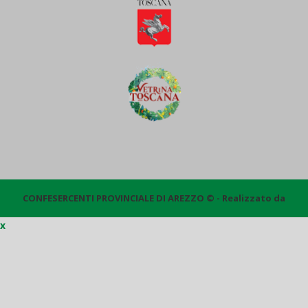
CONFESERCENTI PROVINCIALE DI AREZZO © - Realizzato da
x
Quantico