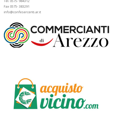
Tel. 0575- 984312
Fax 0575- 383291
info@confesercenti.ar.it