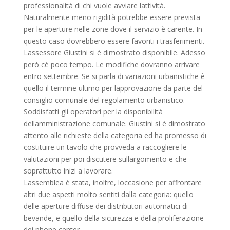
professionalità di chi vuole avviare lattività.
Naturalmente meno rigidità potrebbe essere prevista
per le aperture nelle zone dove il servizio è carente. In
questo caso dovrebbero essere favoriti i trasferimenti.
Lassessore Giustini si è dimostrato disponibile. Adesso
però cè poco tempo. Le modifiche dovranno arrivare
entro settembre. Se si parla di variazioni urbanistiche è
quello il termine ultimo per lapprovazione da parte del
consiglio comunale del regolamento urbanistico.
Soddisfatti gli operatori per la disponibilità
dellamministrazione comunale. Giustini si è dimostrato
attento alle richieste della categoria ed ha promesso di
costituire un tavolo che provveda a raccogliere le
valutazioni per poi discutere sullargomento e che
soprattutto inizi a lavorare.
Lassemblea è stata, inoltre, loccasione per affrontare
altri due aspetti molto sentiti dalla categoria: quello
delle aperture diffuse dei distributori automatici di
bevande, e quello della sicurezza e della proliferazione
dei phone center.