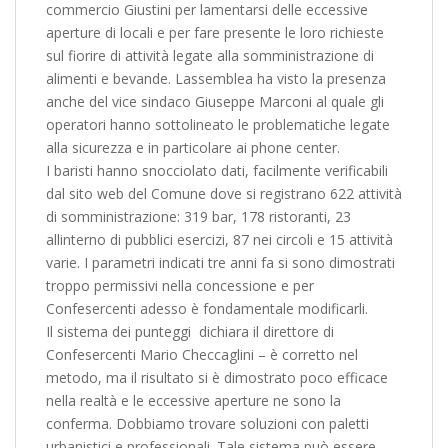
commercio Giustini per lamentarsi delle eccessive
aperture di locali e per fare presente le loro richieste
sul fiorire di attività legate alla somministrazione di
alimenti e bevande. Lassemblea ha visto la presenza
anche del vice sindaco Giuseppe Marconi al quale gli
operatori hanno sottolineato le problematiche legate
alla sicurezza e in particolare ai phone center.
I baristi hanno snocciolato dati, facilmente verificabili
dal sito web del Comune dove si registrano 622 attività
di somministrazione: 319 bar, 178 ristoranti, 23
allinterno di pubblici esercizi, 87 nei circoli e 15 attività
varie. I parametri indicati tre anni fa si sono dimostrati
troppo permissivi nella concessione e per
Confesercenti adesso è fondamentale modificarli.
Il sistema dei punteggi  dichiara il direttore di
Confesercenti Mario Checcaglini – è corretto nel
metodo, ma il risultato si è dimostrato poco efficace
nella realtà e le eccessive aperture ne sono la
conferma. Dobbiamo trovare soluzioni con paletti
urbanistici e professionali. Tale sistema può essere