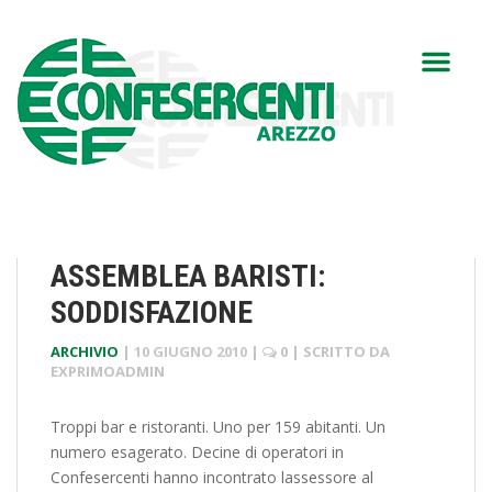
ASSEMBLEA BARISTI:
SODDISFAZIONE
ARCHIVIO
|
10 GIUGNO 2010
|
0
| SCRITTO DA
EXPRIMOADMIN
Troppi bar e ristoranti. Uno per 159 abitanti. Un
numero esagerato. Decine di operatori in
Confesercenti hanno incontrato lassessore al