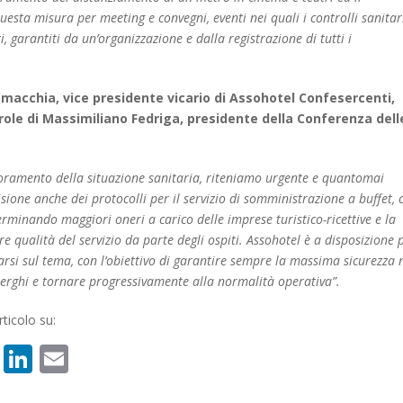
sta misura per meeting e convegni, eventi nei quali i controlli sanitar
, garantiti da un’organizzazione e dalla registrazione di tutti i
amacchia, vice presidente vicario di Assohotel Confesercenti,
le di Massimiliano Fedriga, presidente della Conferenza dell
lioramento della situazione sanitaria, riteniamo urgente e quantomai
sione anche dei protocolli per il servizio di somministrazione a buffet, 
minando maggiori oneri a carico delle imprese turistico-ricettive e la
e qualità del servizio da parte degli ospiti. Assohotel è a disposizione 
rsi sul tema, con l’obiettivo di garantire sempre la massima sicurezza 
berghi e tornare progressivamente alla normalità operativa”.
ticolo su:
book
atsApp
X
LinkedIn
Email