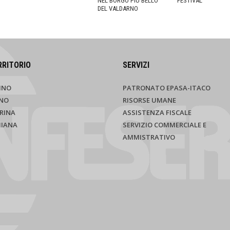
NEL BORGO PIÙ BELLO
FESTIVAL
DEL VALDARNO
RRITORIO
SERVIZI
INO
PATRONATO EPASA-ITACO
NO
RISORSE UMANE
RINA
ASSISTENZA FISCALE
HIANA
SERVIZIO COMMERCIALE E
AMMISTRATIVO