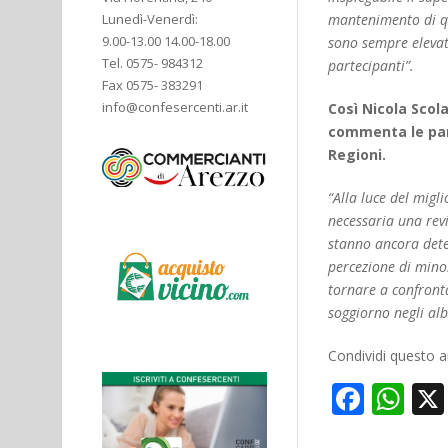
mantenimento di que
Lunedì-Venerdì:
9.00-13.00 14.00-18.00
sono sempre elevati
Tel. 0575- 984312
partecipanti”.
Fax 0575- 383291
info@confesercenti.ar.it
Così Nicola Scol
commenta le paro
Regioni.
“Alla luce del mig
necessaria una revi
stanno ancora deter
percezione di minor
tornare a confronta
soggiorno negli al
Condividi questo ar
Face
Wh