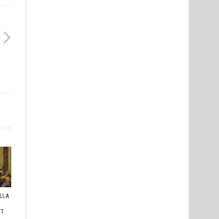
I
ULLA
I
HT