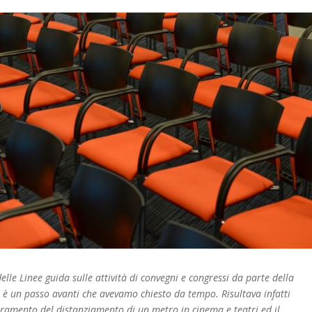
lle Linee guida sulle attività di convegni e congressi da parte della
 è un passo avanti che avevamo chiesto da tempo. Risultava infatti
eramento del distanziamento di un metro in cinema e teatri ed il