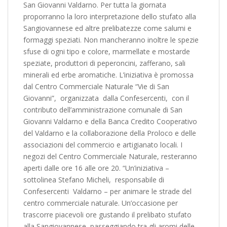
San Giovanni Valdarno. Per tutta la giornata
proporranno la loro interpretazione dello stufato alla
Sangiovannese ed altre prelibatezze come salumi e
formaggi speziati. Non mancheranno inoltre le spezie
sfuse di ogni tipo e colore, marmellate e mostarde
speziate, produttori di peperoncini, zafferano, sali
minerali ed erbe aromatiche. L’iniziativa è promossa
dal Centro Commerciale Naturale “Vie di San
Giovanni”, organizzata dalla Confesercenti, con il
contributo dell’amministrazione comunale di San
Giovanni Valdarno e della Banca Credito Cooperativo
del Valdarno e la collaborazione della Proloco e delle
associazioni del commercio e artigianato locali. I
negozi del Centro Commerciale Naturale, resteranno
aperti dalle ore 16 alle ore 20. “Un’iniziativa –
sottolinea Stefano Micheli, responsabile di
Confesercenti Valdarno – per animare le strade del
centro commerciale naturale. Un’occasione per
trascorre piacevoli ore gustando il prelibato stufato
alla Sangiovannese, passeggiando tra gli aromi delle