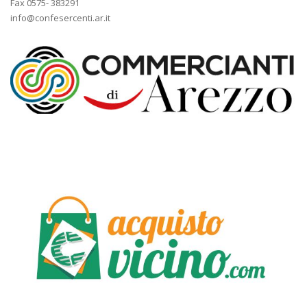
Fax 0575- 383291
info@confesercenti.ar.it