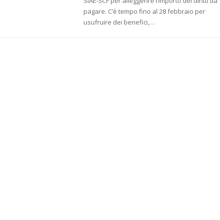
SIAE-SCF per alleggerire l’importo dei diritti da
pagare. C’è tempo fino al 28 febbraio per
usufruire dei benefici,…