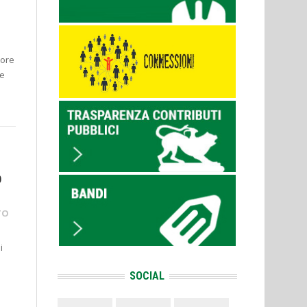
tore
 e
D
TO
i
SOCIAL