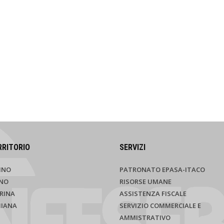
RRITORIO
SERVIZI
INO
PATRONATO EPASA-ITACO
NO
RISORSE UMANE
RINA
ASSISTENZA FISCALE
HIANA
SERVIZIO COMMERCIALE E
AMMISTRATIVO