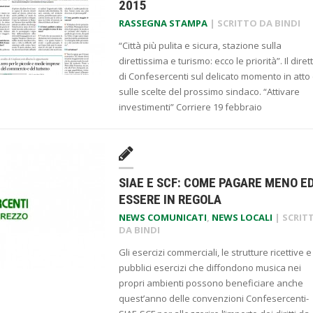
2015
RASSEGNA STAMPA
| SCRITTO DA
BINDI
“Città più pulita e sicura, stazione sulla
direttissima e turismo: ecco le priorità”. Il diret
di Confesercenti sul delicato momento in atto
sulle scelte del prossimo sindaco. “Attivare
investimenti” Corriere 19 febbraio
SIAE E SCF: COME PAGARE MENO E
ESSERE IN REGOLA
NEWS COMUNICATI
,
NEWS LOCALI
| SCRIT
DA
BINDI
Gli esercizi commerciali, le strutture ricettive e 
pubblici esercizi che diffondono musica nei
propri ambienti possono beneficiare anche
quest’anno delle convenzioni Confesercenti-