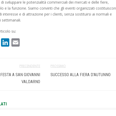
à di sviluppare le potenzialità commerciali dei mercati e delle fiere,
olo e la funzione. Siamo convinti che gli eventi organizzati costituisco
 interesse e di attrazione per i clienti, senza sostituirsi ai normali e
 settimanali.
ticolo su:
book
atsApp
X
LinkedIn
Email
PRECENDENTE
PROSSIMO
 FESTA A SAN GIOVANNI
SUCCESSO ALLA FIERA D’AUTUNNO
VALDARNO
LATI