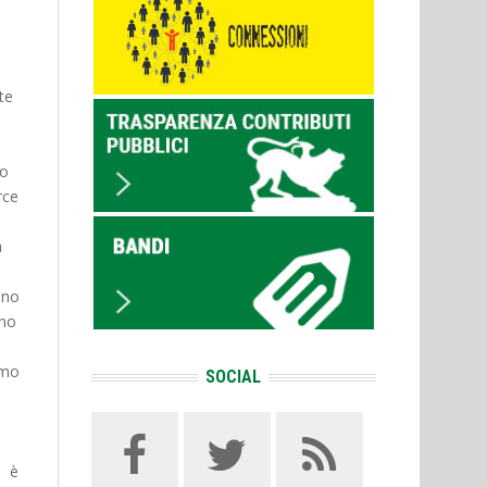
te
io
rce
a
ano
ano
omo
SOCIAL
 è