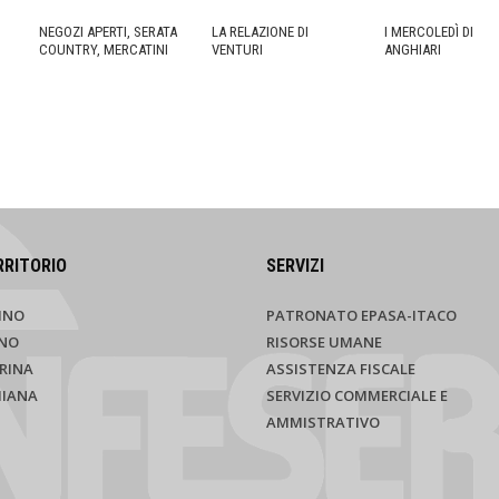
NEGOZI APERTI, SERATA
LA RELAZIONE DI
I MERCOLEDÌ DI
COUNTRY, MERCATINI
VENTURI
ANGHIARI
RRITORIO
SERVIZI
INO
PATRONATO EPASA-ITACO
NO
RISORSE UMANE
RINA
ASSISTENZA FISCALE
HIANA
SERVIZIO COMMERCIALE E
AMMISTRATIVO