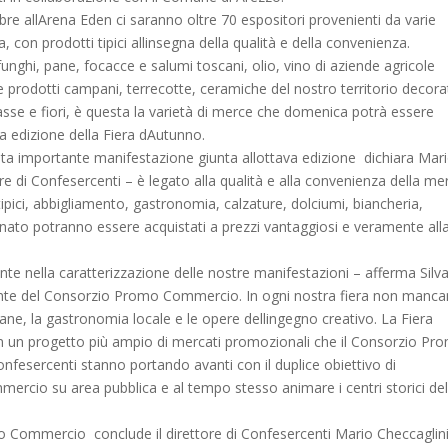
e allArena Eden ci saranno oltre 70 espositori provenienti da varie
 con prodotti tipici allinsegna della qualità e della convenienza.
funghi, pane, focacce e salumi toscani, olio, vino di aziende agricole
 e prodotti campani, terrecotte, ceramiche del nostro territorio decora
sse e fiori, è questa la varietà di merce che domenica potrà essere
a edizione della Fiera dAutunno.
sta importante manifestazione giunta allottava edizione  dichiara Mar
re di Confesercenti – è legato alla qualità e alla convenienza della me
ipici, abbigliamento, gastronomia, calzature, dolciumi, biancheria,
ianato potranno essere acquistati a prezzi vantaggiosi e veramente all
te nella caratterizzazione delle nostre manifestazioni – afferma Silv
nte del Consorzio Promo Commercio. In ogni nostra fiera non manc
iane, la gastronomia locale e le opere dellingegno creativo. La Fiera
 in un progetto più ampio di mercati promozionali che il Consorzio Pr
fesercenti stanno portando avanti con il duplice obiettivo di
ercio su area pubblica e al tempo stesso animare i centri storici del
o Commercio  conclude il direttore di Confesercenti Mario Checcaglini 