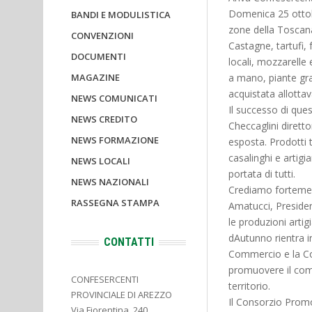
Domenica 25 ottobr
BANDI E MODULISTICA
zone della Toscana,
CONVENZIONI
Castagne, tartufi, 
DOCUMENTI
locali, mozzarelle
MAGAZINE
a mano, piante gra
acquistata allottav
NEWS COMUNICATI
Il successo di que
NEWS CREDITO
Checcaglini diretto
NEWS FORMAZIONE
esposta. Prodotti t
casalinghi e artig
NEWS LOCALI
portata di tutti.
NEWS NAZIONALI
Crediamo fortemen
RASSEGNA STAMPA
Amatucci, Preside
le produzioni artig
dAutunno rientra
CONTATTI
Commercio e la Con
promuovere il comm
CONFESERCENTI
territorio.
PROVINCIALE DI AREZZO
Il Consorzio Prom
Via Fiorentina, 240