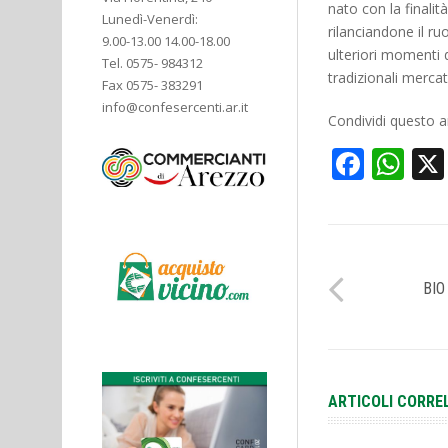
nato con la finalit
Lunedì-Venerdì:
rilanciandone il ru
9.00-13.00 14.00-18.00
ulteriori momenti di
Tel. 0575- 984312
tradizionali mercati
Fax 0575- 383291
info@confesercenti.ar.it
Condividi questo ar
Face
Wh
BIO
ARTICOLI CORRE