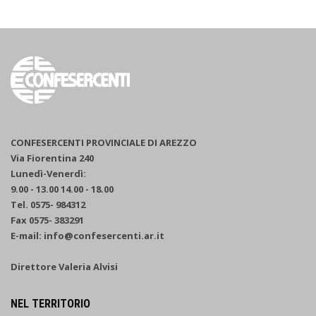
CONFESERCENTI PROVINCIALE DI AREZZO
Via Fiorentina 240
Lunedì-Venerdì:
9.00 - 13.00 14.00 - 18.00
Tel. 0575- 984312
Fax 0575- 383291
E-mail: info@confesercenti.ar.it
Direttore Valeria Alvisi
NEL TERRITORIO