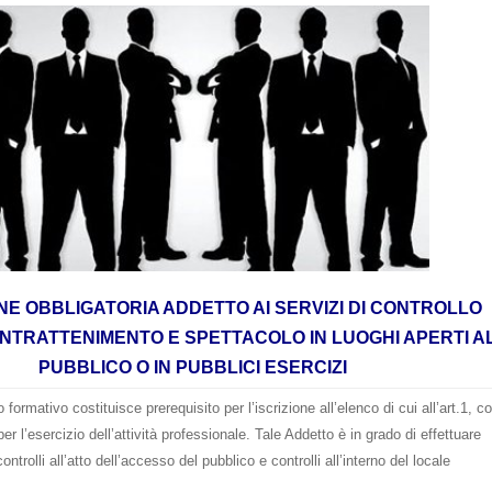
E OBBLIGATORIA ADDETTO AI SERVIZI DI CONTROLLO
I INTRATTENIMENTO E SPETTACOLO IN LUOGHI APERTI A
PUBBLICO O IN PUBBLICI ESERCIZ
I
o formativo costituisce prerequisito per l’iscrizione all’elenco di cui all’art.1, co
r l’esercizio dell’attività professionale. Tale Addetto è in grado di effettuare
controlli all’atto dell’accesso del pubblico e controlli all’interno del locale