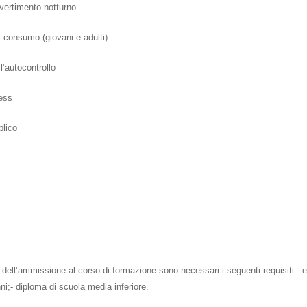
ivertimento notturno
di consumo (giovani e adulti)
l’autocontrollo
ress
blico
e dell’ammissione al corso di formazione sono necessari i seguenti requisiti:- e
nni;- diploma di scuola media inferiore.