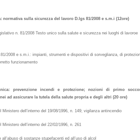
a: normativa sulla sicurezza del lavoro D.lgs 81/2008 e s.m.i (12ore)
islativo n. 81/2008 Testo unico sulla salute e sicurezza nei luoghi di lavoro
e
.81/2008 e s.m.i.: impianti, strumenti e dispositivi di sorveglianza, di protezio
orretto funzionamento
nica: prevenzione incendi e protezione; nozioni di primo socco
i ad assicurare la tutela della salute propria e degli altri
(20 ore)
 Ministero dell’interno del 19/08/1996, n. 149; vigilanza antincendio
 Ministero dell’interno del 22/02/1996, n. 261
 e all’abuso di sostanze stupefacenti ed all’uso di alcol