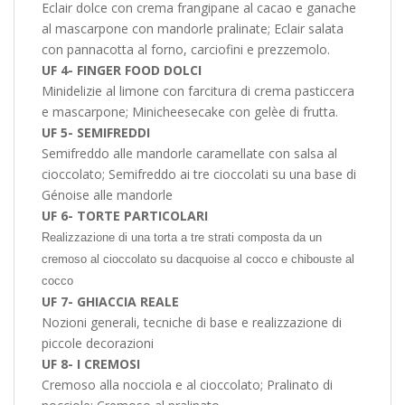
Eclair dolce con crema frangipane al cacao e ganache
al mascarpone con mandorle pralinate; Eclair salata
con pannacotta al forno, carciofini e prezzemolo.
UF 4- FINGER FOOD DOLCI
Minidelizie al limone con farcitura di crema pasticcera
e mascarpone; Minicheesecake con gelèe di frutta.
UF 5- SEMIFREDDI
Semifreddo alle mandorle caramellate con salsa al
cioccolato; Semifreddo ai tre cioccolati su una base di
Génoise alle mandorle
UF 6- TORTE PARTICOLARI
Realizzazione di una torta a tre strati composta da un
cremoso al cioccolato su dacquoise al cocco e chibouste al
cocco
UF 7- GHIACCIA REALE
Nozioni generali, tecniche di base e realizzazione di
piccole decorazioni
UF 8- I CREMOSI
Cremoso alla nocciola e al cioccolato; Pralinato di