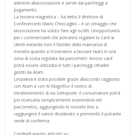
aderenti allassociazione e serviti dai parcheggi a
pagamento.
La tessera magnetica – ha detto il direttore di
Confesercenti Mario Checcaglini – è un omaggio che
lassociazione ha voluto fare agli iscritti. Unopportunità
per i commercianti che potranno regalare la Card ai
clienti evitando loro il fastidio della mancanza di
moneta quando si troveranno a lasciare lauto in una
zona di sosta regolata dai parcometri. Arezzo card
potrà essere utilizzata in tutti i parcheggi cittadini
gestiti da Atam.
Liniziativa è stata possibile grazie allaccordo raggiunto
con Atam e con Al Magnifico il centro di
intrattenimento di via Setteponti. Il consumatore potrà
poi ricaricarla semplicemente inserendola nel
parcometro, aggiungendo le monete fino a
raggiungere il valore desiderato e premendo il pulsante
verde di conferma.
Condividi questo articolo su: